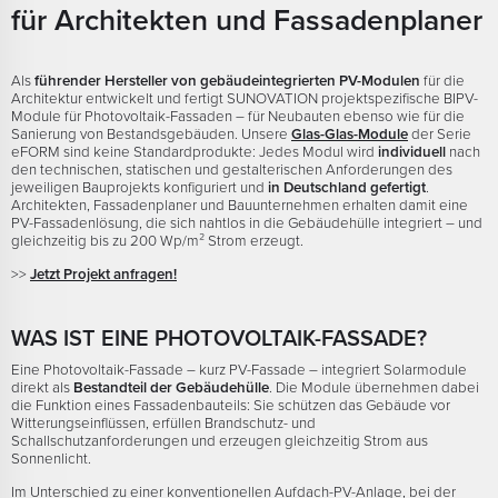
für Architekten und Fassadenplaner
Als
führender Hersteller von gebäudeintegrierten PV-Modulen
für die
Architektur entwickelt und fertigt SUNOVATION projektspezifische BIPV-
Module für Photovoltaik-Fassaden – für Neubauten ebenso wie für die
Sanierung von Bestandsgebäuden. Unsere
Glas-Glas-Module
der Serie
eFORM sind keine Standardprodukte: Jedes Modul wird
individuell
nach
den technischen, statischen und gestalterischen Anforderungen des
jeweiligen Bauprojekts konfiguriert und
in Deutschland gefertigt
.
Architekten, Fassadenplaner und Bauunternehmen erhalten damit eine
PV-Fassadenlösung, die sich nahtlos in die Gebäudehülle integriert – und
gleichzeitig bis zu 200 Wp/m² Strom erzeugt.
>>
Jetzt Projekt anfragen!
WAS IST EINE PHOTOVOLTAIK-FASSADE?
Eine Photovoltaik-Fassade – kurz PV-Fassade – integriert Solarmodule
direkt als
Bestandteil der Gebäudehülle
. Die Module übernehmen dabei
die Funktion eines Fassadenbauteils: Sie schützen das Gebäude vor
Witterungseinflüssen, erfüllen Brandschutz- und
Schallschutzanforderungen und erzeugen gleichzeitig Strom aus
Sonnenlicht.
Im Unterschied zu einer konventionellen Aufdach-PV-Anlage, bei der