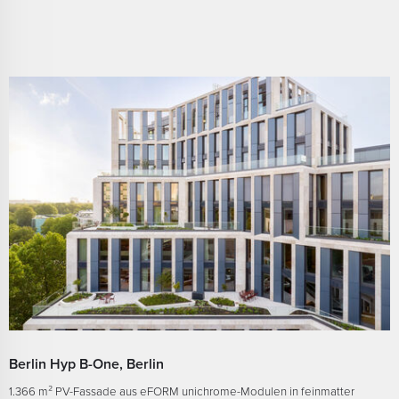
Berlin Hyp B-One, Berlin
1.366 m² PV-Fassade aus eFORM unichrome-Modulen in feinmatter